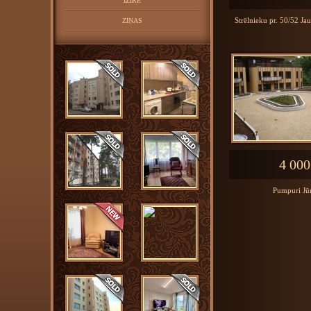
IZĪRĒ
Strēlnieku pr. 50/52 Ja
ZIŅAS
4 000
Pumpuri Jū