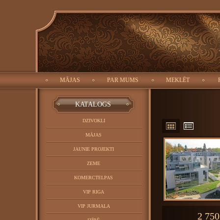
ID:
Meklēt:
Objekta tips:
Pilsēta:
MĀJAS
PAR MUMS
MEKLĒT
ALOG
KATALOGS
DZIVOKLI
MĀJAS
JAUNIE PROJEKTI
ZEME
KOMERCTELPAS
VIP RIGA
VIP JURMALA
2 750