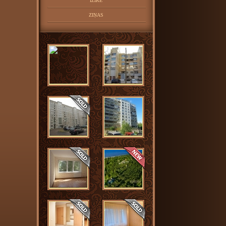
IZĪRĒ
ZIŅAS