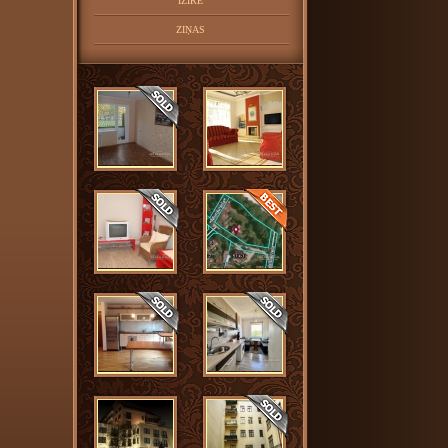
IZĪRĒ
ZIŅAS