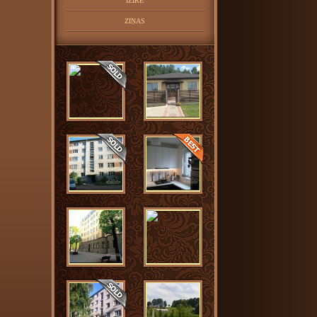
IZĪRĒ
ZIŅAS