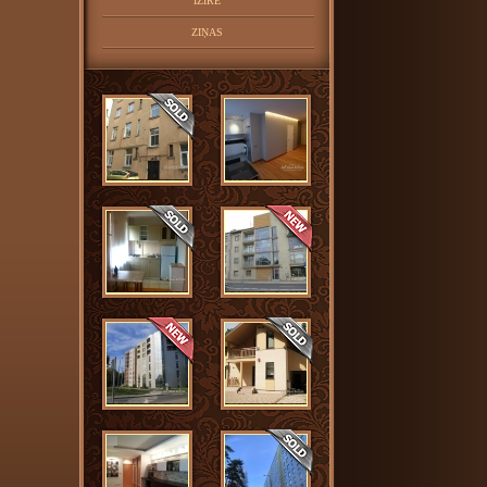
IZĪRĒ
ZIŅAS