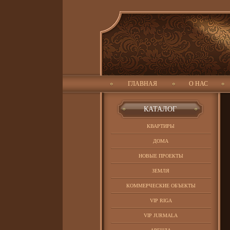
ID:
Искать:
Тип обьекта:
ГЛАВНАЯ
О НАС
CATALOG
КАТАЛОГ
КВАРТИРЫ
ДОМА
НОВЫЕ ПРОЕКТЫ
ЗЕМЛЯ
КОММЕРЧЕСКИЕ ОБЪЕКТЫ
VIP RIGA
VIP JURMALA