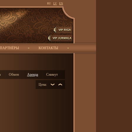
RU
LV
EN
ПОИСК
-
ПАРТНЁРЫ
КОНТАКТЫ
а
Обмен
Аренда
Снимут
Цена: