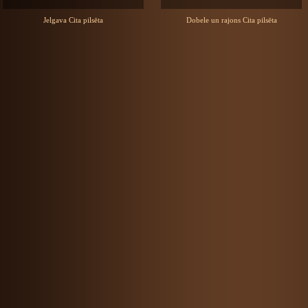
Jelgava Cita pilsēta
Dobele un rajons Cita pilsēta