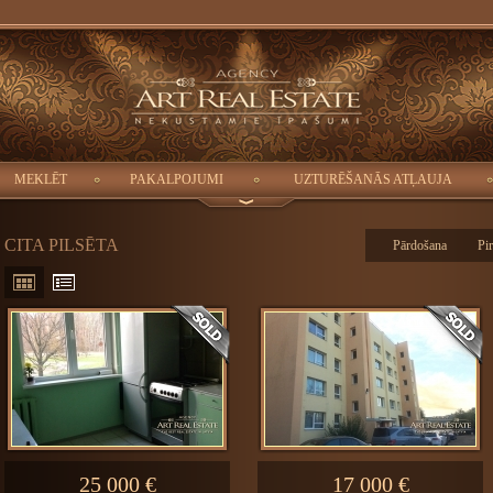
Pilsēta:
Istabas:
Platība: (m2):
Cena:
-
-
MEKLĒT
PAKALPOJUMI
UZTURĒŠANĀS ATĻAUJA
CITA PILSĒTA
Pārdošana
Pi
25 000 €
17 000 €