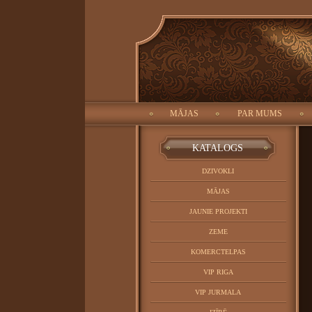
ID:
Meklēt:
Objekta tips:
MĀJAS
PAR MUMS
CATALOG
KATALOGS
DZIVOKLI
MĀJAS
JAUNIE PROJEKTI
ZEME
KOMERCTELPAS
VIP RIGA
VIP JURMALA