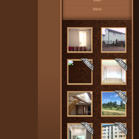
IZĪRĒ
ZIŅAS