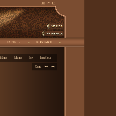
RU
LV
EN
MEKLĒT
-
PARTNERI
KONTAKTI
rkšana
Maiņa
Īre
Izīrēšana
Cena