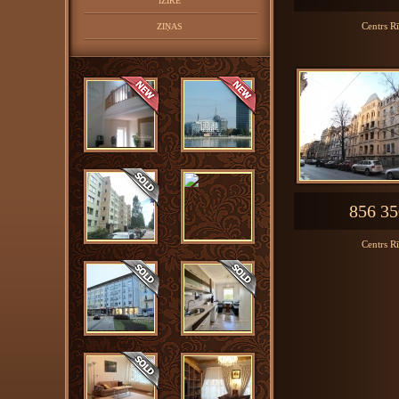
IZĪRĒ
Centrs R
ZIŅAS
856 35
Centrs R