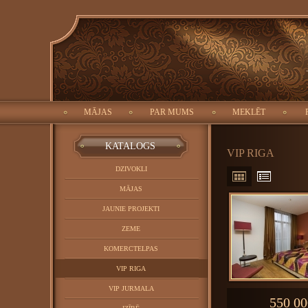
ID:
Meklēt:
Objekta tips:
Pilsēta:
MĀJAS
PAR MUMS
MEKLĒT
ALOG
KATALOGS
VIP RIGA
DZIVOKLI
MĀJAS
JAUNIE PROJEKTI
ZEME
KOMERCTELPAS
VIP RIGA
VIP JURMALA
550 00