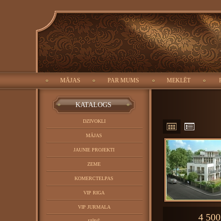
ID:
Meklēt:
Objekta tips:
Pilsēta:
MĀJAS
PAR MUMS
MEKLĒT
ALOG
KATALOGS
DZIVOKLI
MĀJAS
JAUNIE PROJEKTI
ZEME
KOMERCTELPAS
VIP RIGA
VIP JURMALA
4 500