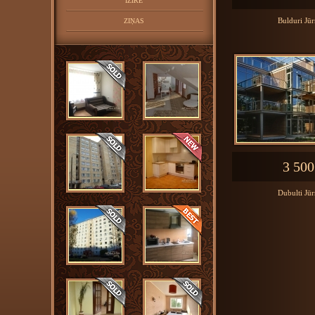
IZĪRĒ
Bulduri Jū
ZIŅAS
3 500
Dubulti Jū