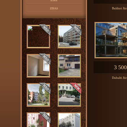
IZĪRĒ
Bulduri Jū
ZIŅAS
3 500
Dubulti Jū