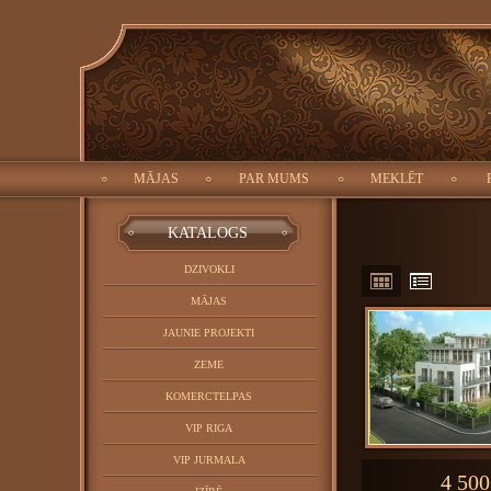
ID:
Meklēt:
Objekta tips:
Pilsēta:
MĀJAS
PAR MUMS
MEKLĒT
ALOG
KATALOGS
DZIVOKLI
MĀJAS
JAUNIE PROJEKTI
ZEME
KOMERCTELPAS
VIP RIGA
VIP JURMALA
4 500