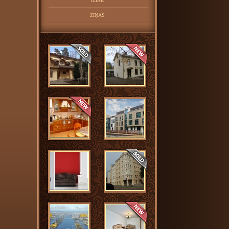
IZĪRĒ
ZIŅAS