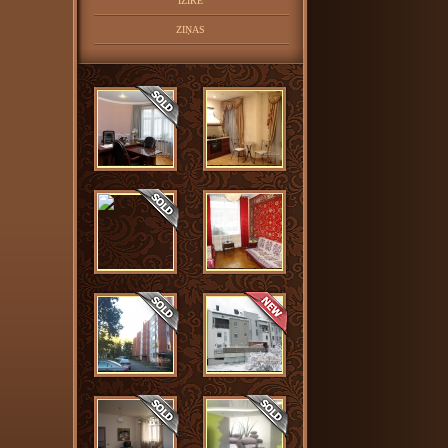
IZĪRĒ
ZIŅAS