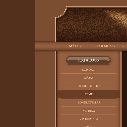
ID:
Meklēt:
Objekta tips:
MĀJAS
PAR MUMS
CATALOG
KATALOGS
DZIVOKLI
MĀJAS
JAUNIE PROJEKTI
ZEME
KOMERCTELPAS
VIP RIGA
VIP JURMALA