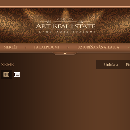
Pilsēta:
Istabas:
Platība: (m2):
Cena:
-
-
MEKLĒT
PAKALPOJUMI
UZTURĒŠANĀS ATĻAUJA
ZEME
Pārdošana
Pi