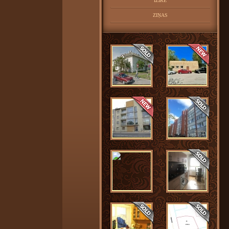
IZĪRĒ
ZIŅAS