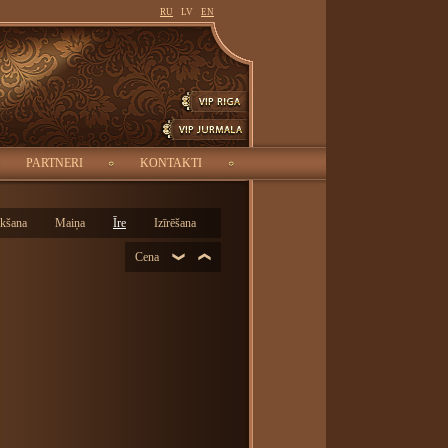
RU
LV
EN
MEKLĒT
-
PARTNERI
KONTAKTI
rkšana
Maiņa
Īre
Izīrēšana
Cena