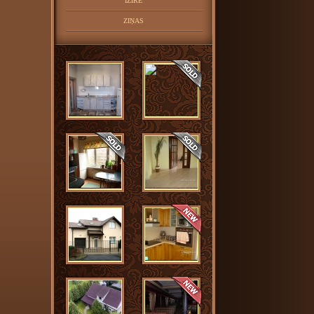
IZĪRĒ
ZIŅAS