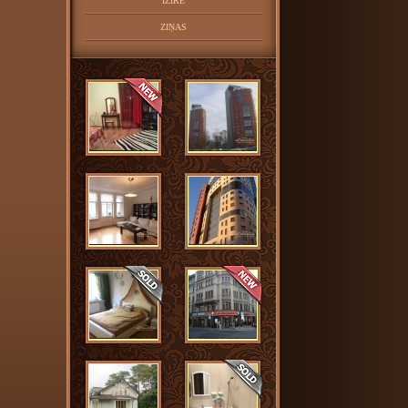
IZĪRĒ
ZIŅAS