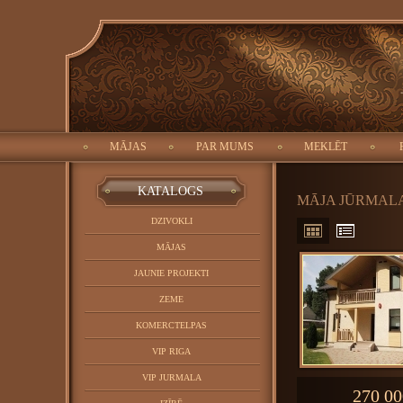
ID:
Meklēt:
Objekta tips:
Pilsēta:
MĀJAS
PAR MUMS
MEKLĒT
ALOG
KATALOGS
MĀJA JŪRMAL
DZIVOKLI
MĀJAS
JAUNIE PROJEKTI
ZEME
KOMERCTELPAS
VIP RIGA
VIP JURMALA
270 00