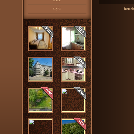
IZĪRĒ
Jūrmal
ZIŅAS